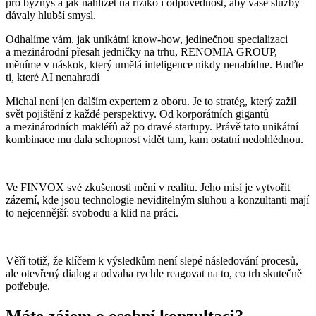
pro byznys a jak nahlížet na riziko i odpovědnost, aby vaše služby
dávaly hlubší smysl.
Odhalíme vám, jak unikátní know-how, jedinečnou specializaci
a mezinárodní přesah jedničky na trhu, RENOMIA GROUP,
měníme v náskok, který umělá inteligence nikdy nenabídne. Buďte
ti, které AI nenahradí
Michal není jen dalším expertem z oboru. Je to stratég, který zažil
svět pojištění z každé perspektivy. Od korporátních gigantů
a mezinárodních makléřů až po dravé startupy. Právě tato unikátní
kombinace mu dala schopnost vidět tam, kam ostatní nedohlédnou.
Ve FINVOX své zkušenosti mění v realitu. Jeho misí je vytvořit
zázemí, kde jsou technologie neviditelným sluhou a konzultanti mají
to nejcennější: svobodu a klid na práci.
Věří totiž, že klíčem k výsledkům není slepé následování procesů,
ale otevřený dialog a odvaha rychle reagovat na to, co trh skutečně
potřebuje.