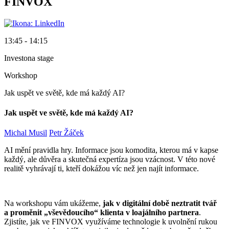
FINVOX
13:45 - 14:15
Investona stage
Workshop
Jak uspět ve světě, kde má každý AI?
Jak uspět ve světě, kde má každý AI?
Michal Musil
Petr Žáček
AI mění pravidla hry. Informace jsou komodita, kterou má v kapse
každý, ale důvěra a skutečná expertíza jsou vzácnost. V této nové
realitě vyhrávají ti, kteří dokážou víc než jen najít informace.
Na workshopu vám ukážeme,
jak v digitální době neztratit tvář
a proměnit „vševědoucího“ klienta v loajálního partnera
.
Zjistíte, jak ve FINVOX využíváme technologie k uvolnění rukou