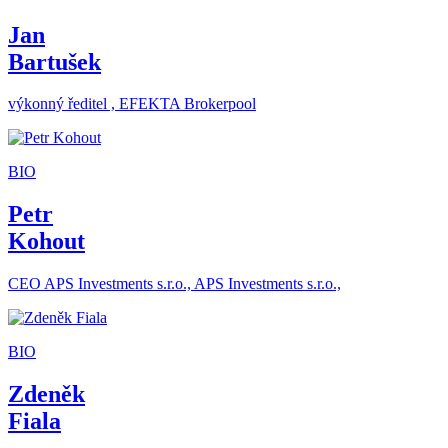
Jan
Bartušek
výkonný ředitel , EFEKTA Brokerpool
BIO
Petr
Kohout
CEO APS Investments s.r.o., APS Investments s.r.o.,
BIO
Zdeněk
Fiala