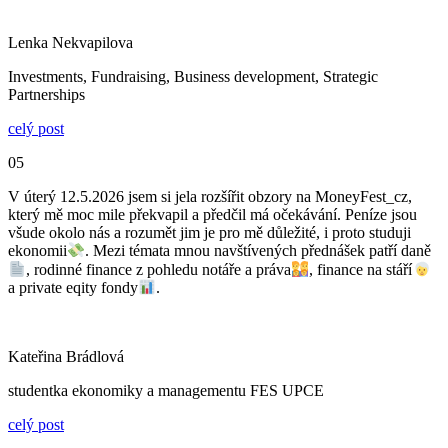
Lenka Nekvapilova
Investments, Fundraising, Business development, Strategic
Partnerships
celý post
05
V úterý 12.5.2026 jsem si jela rozšířit obzory na MoneyFest_cz,
který mě moc mile překvapil a předčil má očekávání. Peníze jsou
všude okolo nás a rozumět jim je pro mě důležité, i proto studuji
ekonomii
. Mezi témata mnou navštívených přednášek patří daně
, rodinné finance z pohledu notáře a práva
, finance na stáří
a private eqity fondy
.
Kateřina Brádlová
studentka ekonomiky a managementu FES UPCE
celý post