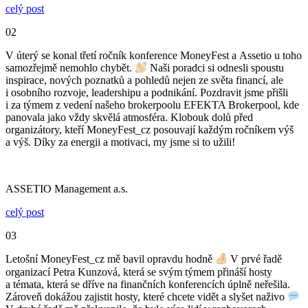
celý post
02
V úterý se konal třetí ročník konference MoneyFest a Assetio u toho
samozřejmě nemohlo chybět.
Naši poradci si odnesli spoustu
inspirace, nových poznatků a pohledů nejen ze světa financí, ale
i osobního rozvoje, leadershipu a podnikání. Pozdravit jsme přišli
i za týmem z vedení našeho brokerpoolu EFEKTA Brokerpool, kde
panovala jako vždy skvělá atmosféra. Klobouk dolů před
organizátory, kteří MoneyFest_cz posouvají každým ročníkem výš
a výš. Díky za energii a motivaci, my jsme si to užili!
ASSETIO Management a.s.
celý post
03
Letošní MoneyFest_cz mě bavil opravdu hodně
V prvé řadě
organizací Petra Kunzová, která se svým týmem přináší hosty
a témata, která se dříve na finančních konferencích úplně neřešila.
Zároveň dokážou zajistit hosty, které chcete vidět a slyšet naživo