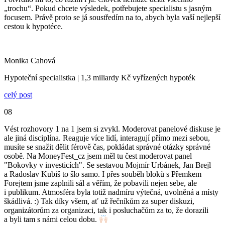
„trochu“. Pokud chcete výsledek, potřebujete specialistu s jasným
focusem. Právě proto se já soustředím na to, abych byla vaší nejlepší
cestou k hypotéce.
Monika Cahová
Hypoteční specialistka | 1,3 miliardy Kč vyřízených hypoték
celý post
08
Vést rozhovory 1 na 1 jsem si zvykl. Moderovat panelové diskuse je
ale jiná disciplína. Reaguje více lidí, interagují přímo mezi sebou,
musíte se snažit dělit férově čas, pokládat správné otázky správné
osobě. Na MoneyFest_cz jsem měl tu čest moderovat panel
"Bokovky v investicích". Se sestavou Mojmír Urbánek, Jan Brejl
a Radoslav Kubiš to šlo samo. I přes souběh bloků s Přemkem
Forejtem jsme zaplnili sál a věřím, že pobavili nejen sebe, ale
i publikum. Atmosféra byla totiž nadmíru výtečná, uvolněná a místy
škádlivá. :) Tak díky všem, ať už řečníkům za super diskuzi,
organizátorům za organizaci, tak i posluchačům za to, že dorazili
a byli tam s námi celou dobu.