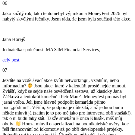
06
Jako každý rok, tak i tento nebyl výjimkou a MoneyFest 2026 byl
nabytý skvělými řečníky. Jsem ráda, že jsem byla součástí této akce.
Jana Horejš
Jednatelka společnosti MAXIM Financial Services,
celý post
07
Jezdíte na vzdělávací akce kvůli networkingu, vztahům, nebo
informacím?
Jsou akce, které v kalendáři prostě nejde minout.
Zvlášť, když se sejde naše osvědčená sestava, už klasicky Jana
Žáčková a tentokrát konečně i Petr Mareš. Moneyfest pro nás byl
jasná volba. Jeli jsme hlavně podpořit kamaráda přímo
pod „pódium“. Věřím, že podpora je důležitá, a až jednou budu
někde mluvit já (zatím je to pro mě jako pro introverta obří strašák!),
tak o ni budu taky stát. Takže smekám Honza Klusák, máš můj
obdiv.
Honza mluvil o specializaci na podnikatelské úvěry, kde
řeší financování od lokomotiv až po obří developerské projekty.
Potvrdilo mi to, co razím i já: Člověk nemůže dělat všechno