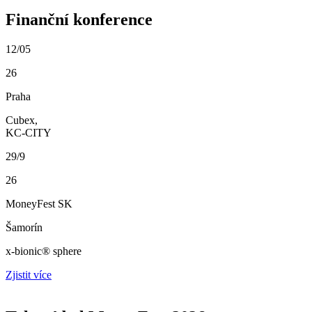
Finanční konference
12/05
26
Praha
Cubex,
KC-CITY
29/9
26
MoneyFest SK
Šamorín
x-bionic® sphere
Zjistit více