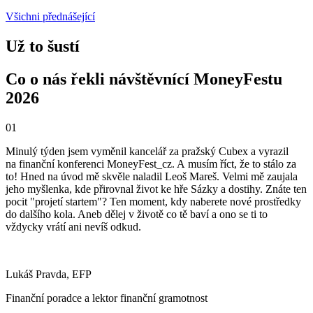
Všichni přednášející
Už to šustí
Co o nás řekli návštěvnící MoneyFestu
2026
01
Minulý týden jsem vyměnil kancelář za pražský Cubex a vyrazil
na finanční konferenci MoneyFest_cz. A musím říct, že to stálo za
to! Hned na úvod mě skvěle naladil Leoš Mareš. Velmi mě zaujala
jeho myšlenka, kde přirovnal život ke hře Sázky a dostihy. Znáte ten
pocit "projetí startem"? Ten moment, kdy naberete nové prostředky
do dalšího kola. Aneb dělej v životě co tě baví a ono se ti to
vždycky vrátí ani nevíš odkud.
Lukáš Pravda, EFP
Finanční poradce a lektor finanční gramotnost