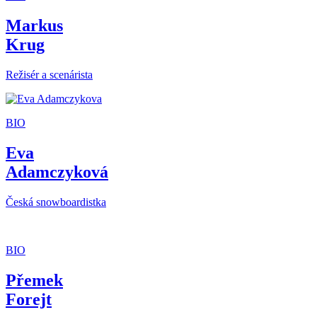
Markus
Krug
Režisér a scenárista
BIO
Eva
Adamczyková
Česká snowboardistka
BIO
Přemek
Forejt