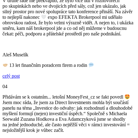
V druhé řadě mě překvapilo, že bylo více lidí v rozhovorech
po skupinkách nebo ve dvojicích před sály, což jen ukázalo, jak
silný prostor pro nové spolupráce tato konference přináší. Na závěr
to nejlepší nakonec
expo EFEKTA Brokerpool mi udělalo
obrovskou radost, že bylo velmi výrazně vidět. A nejen to, i ukázka
směru, kam náš brokerpool jde a co od něj můžeme v budoucnu
čekat: péči, podporu a přátelské prostředí pro naše podnikání.
Aleš Muselík
13 let finančním poradcem firem a rodin
celý post
04
Přidávám se k ostatním... letošní MoneyFest_cz se fakt povedl
Jsem moc ráda, že jsem za Direct Investments mohla být součástí
panelu na téma „Investice do odvahy: jak rozhodnutí a dlouhodobé
myšlení formují (nejen) investiční úspěch.“ Společně s Michaela
Seewald Zuzana Hodkova a Eva Adamczyková jsme se shodly
na jedné jednoduché, ale často nejtěžší věci v rámci investování =
nejsložitější krok je vůbec začít.