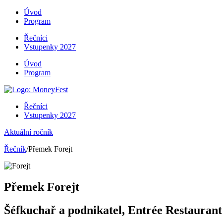
Úvod
Program
Řečníci
Vstupenky 2027
Úvod
Program
Řečníci
Vstupenky 2027
Aktuální ročník
Řečník
/Přemek Forejt
Přemek Forejt
Šéfkuchař a podnikatel, Entrée Restaurant