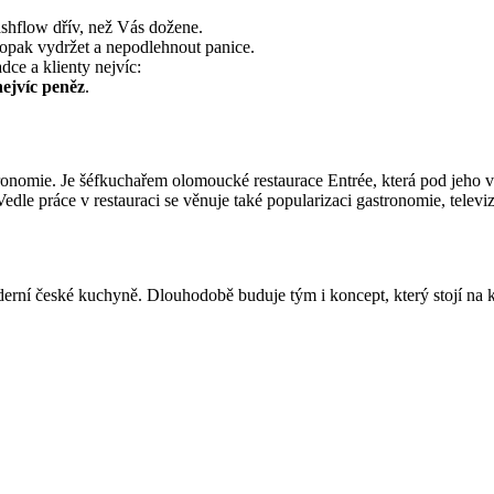
cashflow dřív, než Vás dožene.
naopak vydržet a nepodlehnout panice.
dce a klienty nejvíc:
nejvíc peněz
.
tronomie. Je šéfkuchařem olomoucké restaurace Entrée, která pod jeho
a. Vedle práce v restauraci se věnuje také popularizaci gastronomie, te
erní české kuchyně. Dlouhodobě buduje tým i koncept, který stojí na kv