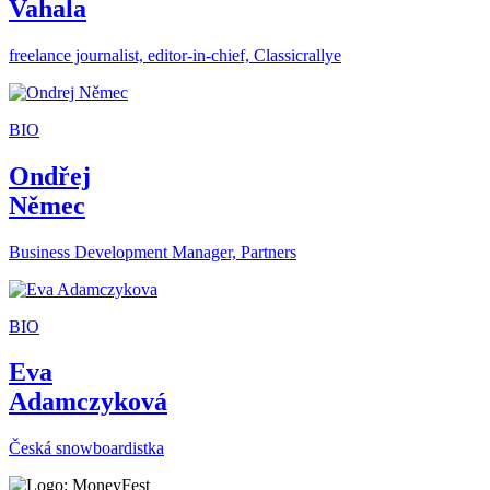
Vahala
freelance journalist, editor-in-chief, Classicrallye
BIO
Ondřej
Němec
Business Development Manager, Partners
BIO
Eva
Adamczyková
Česká snowboardistka