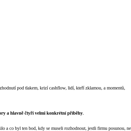
hodnutí pod tlakem, krizí cashflow, lidí, kteří zklamou, a momentů,
bory a hlavně čtyři velmi konkrétní příběhy
.
lo a co byl ten bod, kdy se museli rozhodnout, jestli firmu posunou, ne