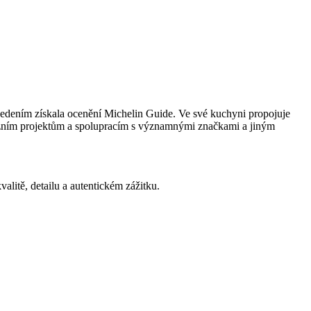
 vedením získala ocenění Michelin Guide. Ve své kuchyni propojuje
levizním projektům a spolupracím s významnými značkami a jiným
alitě, detailu a autentickém zážitku.