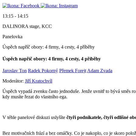
13:15 - 14:15
DALINORA stage, KCC
Panelovka
Úspěch napříč obory: 4 firmy, 4 cesty, 4 příběhy
Úspěch napříč obory: 4 firmy, 4 cesty, 4 příběhy
Jaroslav Ton
Radek Pokorný
Přemek Forejt
Adam Zvada
Moderátor:
Jiří Kratochvíl
Úspěch vypadá zvenku často jednoduše. Jenže uvnitř to bývá směs roz
kdy musíte řezat do vlastního ega.
V téhle panelové diskuzi uslyšíte
čtyři podnikatele, čtyři odlišné o
Bez motivačních frází a bez omáčky. Co je nakoplo, co je skoro položi