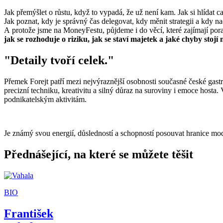
Jak přemýšlet o růstu, když to vypadá, že už není kam. Jak si hlídat 
Jak poznat, kdy je správný čas delegovat, kdy měnit strategii a kdy 
A protože jsme na MoneyFestu, půjdeme i do věcí, které zajímají pora
jak se rozhoduje o riziku, jak se staví majetek a jaké chyby stojí 
"
Detaily tvoří celek.
"
Přemek Forejt patří mezi nejvýraznější osobnosti současné české gas
precizní techniku, kreativitu a silný důraz na suroviny i emoce host
podnikatelským aktivitám.
Je známý svou energií, důsledností a schopností posouvat hranice mod
Přednášející, na které se můžete těšit
BIO
František