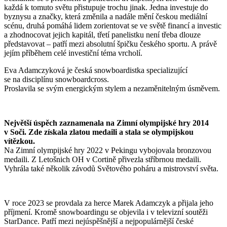
každá k tomuto světu přistupuje trochu jinak. Jedna investuje do
byznysu a značky, která změnila a nadále mění českou mediální
scénu, druhá pomáhá lidem zorientovat se ve světě financí a investic
a zhodnocovat jejich kapitál, třetí panelistku není třeba dlouze
představovat – patří mezi absolutní špičku českého sportu. A právě
jejím příběhem celé investiční téma vrcholí.
Eva Adamczyková je česká snowboardistka specializující
se na disciplínu snowboardcross.
Proslavila se svým energickým stylem a nezaměnitelným úsměvem.
Největší úspěch zaznamenala na Zimní olympijské hry 2014
v Soči. Zde získala zlatou medaili a stala se olympijskou
vítězkou.
Na Zimní olympijské hry 2022 v Pekingu vybojovala bronzovou
medaili. Z Letošnich OH v Cortině přivezla stříbrnou medaili.
Vyhrála také několik závodů Světového poháru a mistrovství světa.
V roce 2023 se provdala za herce Marek Adamczyk a přijala jeho
příjmení. Kromě snowboardingu se objevila i v televizní soutěži
StarDance. Patří mezi nejúspěšnější a nejpopulárnější české