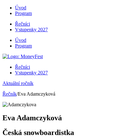
Úvod
Program
Řečníci
Vstupenky 2027
Úvod
Program
Řečníci
Vstupenky 2027
Aktuální ročník
Řečník
/Eva Adamczyková
Eva Adamczyková
Česká snowboardistka