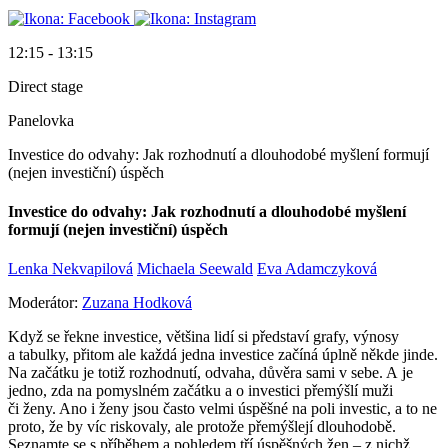
12:15 - 13:15
Direct stage
Panelovka
Investice do odvahy: Jak rozhodnutí a dlouhodobé myšlení formují
(nejen investiční) úspěch
Investice do odvahy: Jak rozhodnutí a dlouhodobé myšlení
formují (nejen investiční) úspěch
Lenka Nekvapilová
Michaela Seewald
Eva Adamczyková
Moderátor:
Zuzana Hodková
Když se řekne investice, většina lidí si představí grafy, výnosy
a tabulky, přitom ale každá jedna investice začíná úplně někde jinde.
Na začátku je totiž rozhodnutí, odvaha, důvěra sami v sebe. A je
jedno, zda na pomyslném začátku a o investici přemýšlí muži
či ženy. Ano i ženy jsou často velmi úspěšné na poli investic, a to ne
proto, že by víc riskovaly, ale protože přemýšlejí dlouhodobě.
Seznamte se s příběhem a pohledem tří úspěšných žen – z nichž