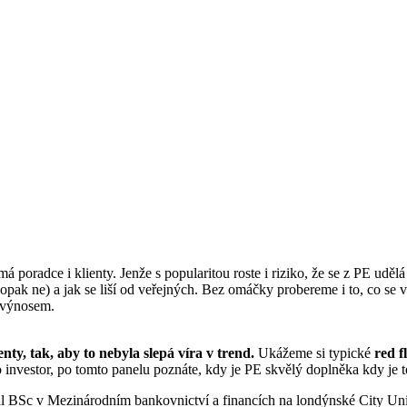
má poradce i klienty. Jenže s popularitou roste i riziko, že se z PE udě
opak ne) a jak se liší od veřejných. Bez omáčky probereme i to, co se 
m výnosem.
nty, tak, aby to nebyla slepá víra v trend.
Ukážeme si typické
red f
bo investor, po tomto panelu poznáte, kdy je PE skvělý doplněka kdy j
val BSc v Mezinárodním bankovnictví a financích na londýnské City U