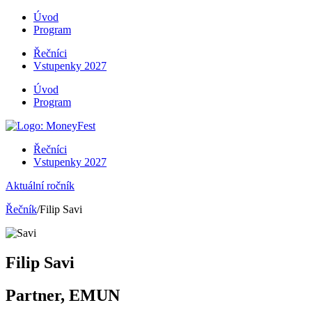
Úvod
Program
Řečníci
Vstupenky 2027
Úvod
Program
Řečníci
Vstupenky 2027
Aktuální ročník
Řečník
/Filip Savi
Filip Savi
Partner, EMUN