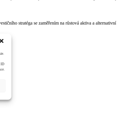
stičního stratéga se zaměřením na růstová aktiva a alternativní
ie.
á ID
kce.