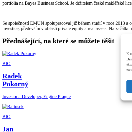
portfolia na Bayes Business School. Je držitelem české makléřské lice
Se společností EMUN spolupracoval již během studií v roce 2013 a od r
investice, především v oblasti private equity a real assets. Na začátk
Přednášející, na které se můžete těšit
K u
Děl
BIO
těm
na 
Radek
Pokorný
Investor a Developer, Engine Prague
BIO
Jan