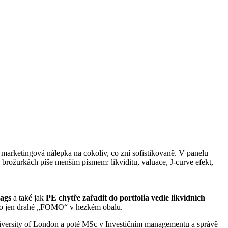
lá marketingová nálepka na cokoliv, co zní sofistikovaně. V panelu
v brožurkách píše menším písmem: likviditu, valuace, J-curve efekt,
lags
a také jak
PE chytře zařadit do portfolia vedle likvidních
e to jen drahé „FOMO“ v hezkém obalu.
niversity of London a poté MSc v Investičním managementu a správě