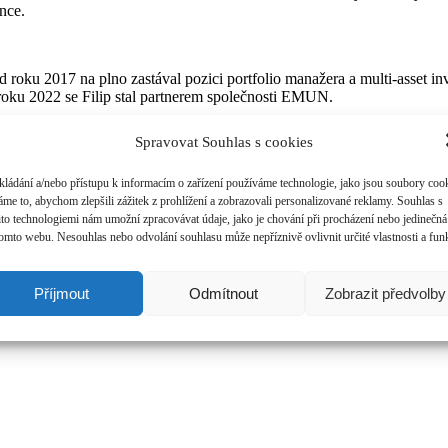
nce.
oku 2017 na plno zastával pozici portfolio manažera a multi-asset inve
u roku 2022 se Filip stal partnerem společnosti EMUN.
Spravovat Souhlas s cookies
kládání a/nebo přístupu k informacím o zařízení používáme technologie, jako jsou soubory cook
áme to, abychom zlepšili zážitek z prohlížení a zobrazovali personalizované reklamy. Souhlas s
ito technologiemi nám umožní zpracovávat údaje, jako je chování při procházení nebo jedinečn
tomto webu. Nesouhlas nebo odvolání souhlasu může nepříznivě ovlivnit určité vlastnosti a fun
Příjmout
Odmítnout
Zobrazit předvolby