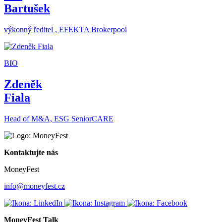
Bartušek
výkonný ředitel , EFEKTA Brokerpool
BIO
Zdeněk
Fiala
Head of M&A, ESG SeniorCARE
Kontaktujte nás
MoneyFest
info@moneyfest.cz
MoneyFest Talk