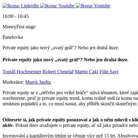
16:00 - 16:45
MoneyFest stage
Panelovka
Private equity jako nový „svatý grál“? Nebo jen drahá iluze.
Private equity jako nový „svatý grál“? Nebo jen drahá iluze.
Tomáš Hochmeister
Robert Chmelař
Martin Cakl
Filip Savi
Moderátor:
Marek Janšta
Private equity se z „něčeho pro velké hráče“ stává tématem, které zají
rozebereme, proč je private equity trend, komu reálně sedí (a komu na
strukturu poplatků a to, co musí nastat, aby příběh skončil skutečný
Odnesete si, jak private equity posuzovat a jak o něm mluvit s klie
aktiv
. Pokud dnes uvažujete o private equity, ať už jako poradce ne
Investování a kapitálovým trhům se věnuje více než 15 let. Absolvo