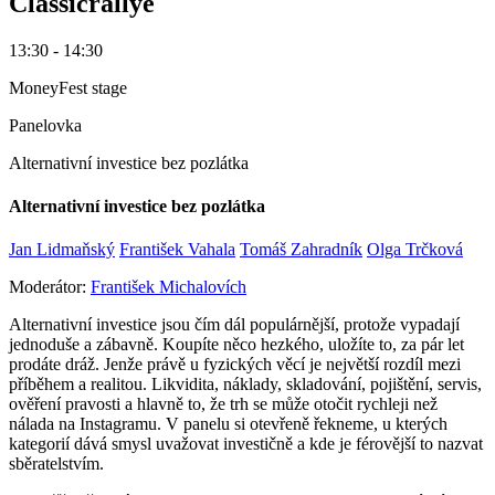
Classicrallye
13:30 - 14:30
MoneyFest stage
Panelovka
Alternativní investice bez pozlátka
Alternativní investice bez pozlátka
Jan Lidmaňský
František Vahala
Tomáš Zahradník
Olga Trčková
Moderátor:
František Michalovích
Alternativní investice jsou čím dál populárnější, protože vypadají
jednoduše a zábavně. Koupíte něco hezkého, uložíte to, za pár let
prodáte dráž. Jenže právě u fyzických věcí je největší rozdíl mezi
příběhem a realitou. Likvidita, náklady, skladování, pojištění, servis,
ověření pravosti a hlavně to, že trh se může otočit rychleji než
nálada na Instagramu. V panelu si otevřeně řekneme, u kterých
kategorií dává smysl uvažovat investičně a kde je férovější to nazvat
sběratelstvím.