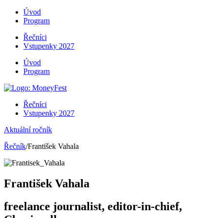
Úvod
Program
Řečníci
Vstupenky 2027
Úvod
Program
Řečníci
Vstupenky 2027
Aktuální ročník
Řečník
/František Vahala
František Vahala
freelance journalist, editor-in-chief,