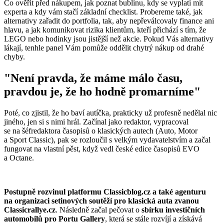
Co ověřit před nákupem, jak poznat bublinu, kdy se vyplatí mít
experta a kdy vám stačí základní checklist. Probereme také, jak
alternativy zařadit do portfolia, tak, aby nepřeválcovaly finance ani
hlavu, a jak komunikovat rizika klientům, kteří přichází s tím, že
LEGO nebo hodinky jsou jistější než akcie. Pokud Vás alternativy
lákají, tenhle panel Vám pomůže oddělit chytrý nákup od drahé
chyby.
"
Není pravda, že máme málo času,
pravdou je, že ho hodně promarníme
"
Poté, co zjistil, že ho baví autíčka, prakticky už profesně nedělal nic
jiného, jen si s nimi hrál. Začínal jako redaktor, vypracoval
se na šéfredaktora časopisů o klasických autech (Auto, Motor
a Sport Classic), pak se rozloučil s velkým vydavatelstvím a začal
fungovat na vlastní pěst, když vedl české edice časopisů EVO
a Octane.
Postupně rozvinul platformu Classicblog.cz a také agenturu
na organizaci setinových soutěží pro klasická auta zvanou
Classicrallye.cz
. Následně začal pečovat o
sbírku investičních
automobilů pro Portu Gallery
, která se stále rozvíjí a získává