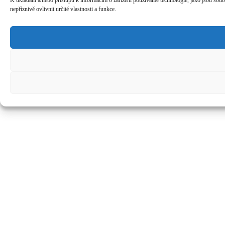
K ukládání a/nebo přístupu k informacím o zařízení používáme technologie, jako jsou sou
nepříznivě ovlivnit určité vlastnosti a funkce.