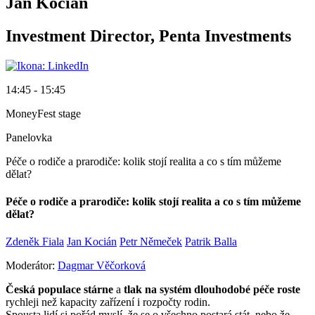
Jan Kocián
Investment Director, Penta Investments
14:45 - 15:45
MoneyFest stage
Panelovka
Péče o rodiče a prarodiče: kolik stojí realita a co s tím můžeme
dělat?
Péče o rodiče a prarodiče: kolik stojí realita a co s tím můžeme
dělat?
Zdeněk Fiala
Jan Kocián
Petr Němeček
Patrik Balla
Moderátor:
Dagmar Věčorková
Česká populace stárne
a
tlak na systém dlouhodobé péče roste
rychleji než kapacity zařízení i rozpočty rodin.
Spousta lidí si pořád myslí, že se o všechno postará stát, nebo že