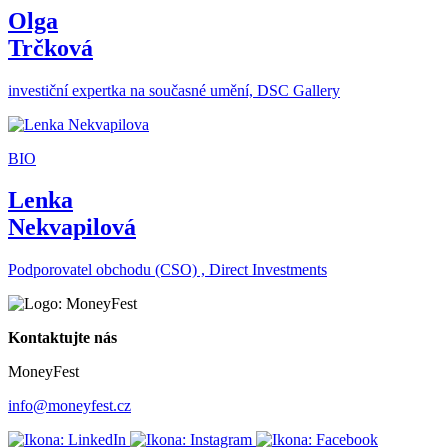
Olga
Trčková
investiční expertka na současné umění, DSC Gallery
BIO
Lenka
Nekvapilová
Podporovatel obchodu (CSO) , Direct Investments
Kontaktujte nás
MoneyFest
info@moneyfest.cz