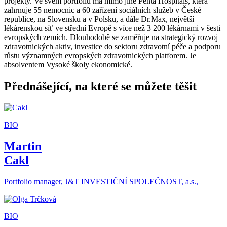
projekty. Ve svém portfoliu má mimo jiné Penta Hospitals, která
zahrnuje 55 nemocnic a 60 zařízení sociálních služeb v České
republice, na Slovensku a v Polsku, a dále Dr.Max, největší
lékárenskou síť ve střední Evropě s více než 3 200 lékárnami v šesti
evropských zemích. Dlouhodobě se zaměřuje na strategický rozvoj
zdravotnických aktiv, investice do sektoru zdravotní péče a podporu
růstu významných evropských zdravotnických platforem. Je
absolventem Vysoké školy ekonomické.
Přednášející, na které se můžete těšit
BIO
Martin
Cakl
Portfolio manager, J&T INVESTIČNÍ SPOLEČNOST, a.s.,
BIO