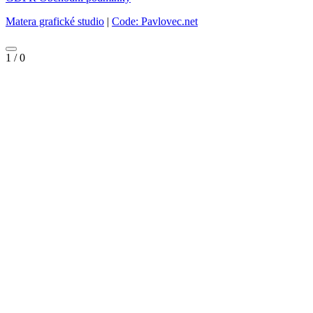
Matera grafické studio
|
Code: Pavlovec.net
1
/
0