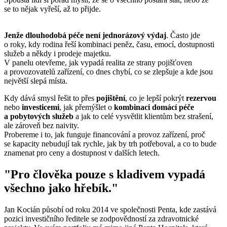
se to nějak vyřeší, až to přijde.
Jenže dlouhodobá péče není jednorázový výdaj
. Často jde
o roky, kdy rodina řeší kombinaci peněz, času, emocí, dostupnosti
služeb a někdy i prodeje majetku.
V panelu otevřeme, jak vypadá realita ze strany pojišťoven
a provozovatelů zařízení, co dnes chybí, co se zlepšuje a kde jsou
největší slepá místa.
Kdy dává smysl řešit to přes
pojištění
, co je lepší pokrýt
rezervou
nebo
investicemi
, jak přemýšlet o
kombinaci domácí péče
a pobytových služeb
a jak to celé vysvětlit klientům bez strašení,
ale zároveň bez naivity.
Probereme i to, jak funguje financování a provoz zařízení, proč
se kapacity nebudují tak rychle, jak by trh potřeboval, a co to bude
znamenat pro ceny a dostupnost v dalších letech.
"
Pro člověka pouze s kladivem vypadá
všechno jako hřebík.
"
Jan Kocián působí od roku 2014 ve společnosti Penta, kde zastává
pozici investičního ředitele se zodpovědností za zdravotnické