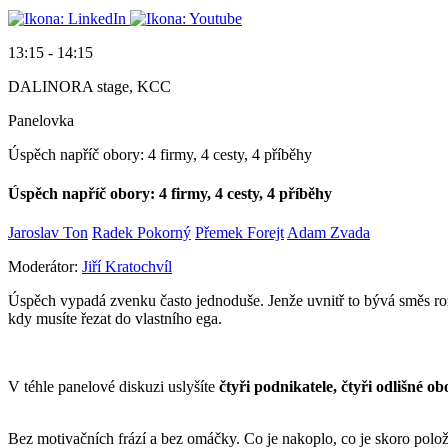
13:15 - 14:15
DALINORA stage, KCC
Panelovka
Úspěch napříč obory: 4 firmy, 4 cesty, 4 příběhy
Úspěch napříč obory: 4 firmy, 4 cesty, 4 příběhy
Jaroslav Ton
Radek Pokorný
Přemek Forejt
Adam Zvada
Moderátor:
Jiří Kratochvíl
Úspěch vypadá zvenku často jednoduše. Jenže uvnitř to bývá směs roz
kdy musíte řezat do vlastního ega.
V téhle panelové diskuzi uslyšíte
čtyři podnikatele, čtyři odlišné o
Bez motivačních frází a bez omáčky. Co je nakoplo, co je skoro položi