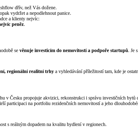
cashflow dřív, než Vás dožene.
naopak vydržet a nepodlehnout panice.
dce a klienty nejvíc:
nejvíc peněz
.
uhodobě se
věnuje investicím do nemovitostí a podpoře startupů
. Je
í, regionální realitní trhy
a vyhledávání příležitostí tam, kde je ostatn
.
uhu v Česku propojuje akvizici, rekonstrukci i správu investičních byt
rší participaci na portfoliu rezidenčních nemovitostí a jeho dlouhodo
ost s reálným dopadem na kvalitu bydlení v regionech
.