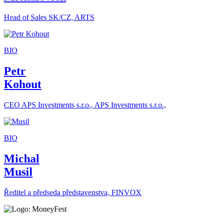
Head of Sales SK/CZ, ARTS
BIO
Petr
Kohout
CEO APS Investments s.r.o., APS Investments s.r.o.,
BIO
Michal
Musil
Ředitel a předseda představenstva, FINVOX