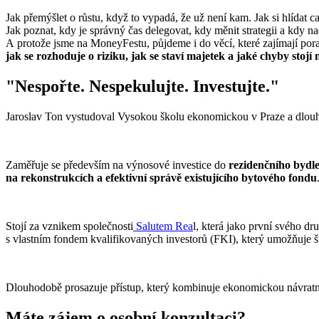
Jak přemýšlet o růstu, když to vypadá, že už není kam. Jak si hlídat 
Jak poznat, kdy je správný čas delegovat, kdy měnit strategii a kdy 
A protože jsme na MoneyFestu, půjdeme i do věcí, které zajímají pora
jak se rozhoduje o riziku, jak se staví majetek a jaké chyby stojí 
"
Nespořte. Nespekulujte. Investujte.
"
Jaroslav Ton vystudoval Vysokou školu ekonomickou v Praze a dlo
Zaměřuje se především na výnosové investice do
rezidenčního bydlen
na rekonstrukcích a efektivní správě existujícího bytového fondu
Stojí za vznikem společnosti
Salutem Rea
l, která jako první svého dr
s vlastním fondem kvalifikovaných investorů (FKI), který umožňuje ši
Dlouhodobě prosazuje přístup, který kombinuje ekonomickou návratn
Máte zájem o osobní konzultaci?