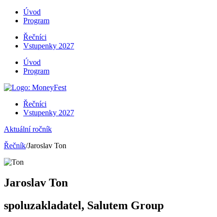
Úvod
Program
Řečníci
Vstupenky 2027
Úvod
Program
Řečníci
Vstupenky 2027
Aktuální ročník
Řečník
/Jaroslav Ton
Jaroslav Ton
spoluzakladatel, Salutem Group