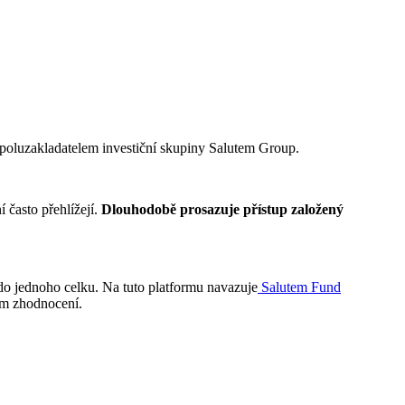
 spoluzakladatelem investiční skupiny Salutem Group.
í často přehlížejí.
Dlouhodobě prosazuje přístup založený
ů do jednoho celku. Na tuto platformu navazuje
Salutem Fund
bém zhodnocení.