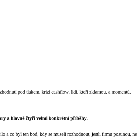
hodnutí pod tlakem, krizí cashflow, lidí, kteří zklamou, a momentů,
bory a hlavně čtyři velmi konkrétní příběhy
.
lo a co byl ten bod, kdy se museli rozhodnout, jestli firmu posunou, ne