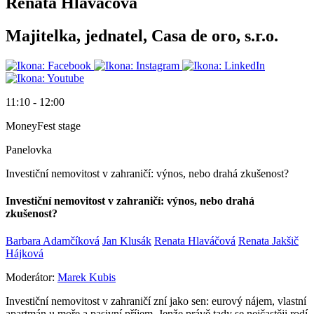
Renata Hlaváčová
Majitelka, jednatel, Casa de oro, s.r.o.
11:10 - 12:00
MoneyFest stage
Panelovka
Investiční nemovitost v zahraničí: výnos, nebo drahá zkušenost?
Investiční nemovitost v zahraničí: výnos, nebo drahá
zkušenost?
Barbara Adamčíková
Jan Klusák
Renata Hlaváčová
Renata Jakšič
Hájková
Moderátor:
Marek Kubis
Investiční nemovitost v zahraničí zní jako sen: eurový nájem, vlastní
apartmán u moře a pasivní příjem. Jenže právě tady se nejčastěji rodí