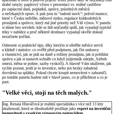
drahé omyly: papírový výnos v prezentaci vs. reálné cashflow
po zaplacení daní, poplatků, správy, prázdných měsíců
a nečekaných oprav. A pak jsou tu “radosti navíc“: právní nuance,
které v Česku neřešíte, měnové riziko, regulace krátkodobých
pronájmů a správce, který má jiné priority než Váš výnos. V panelu
si dáme bez servítek: kde se lidi nejčastěji spálí, jak vypadají typické
triky v nabídce a proč některé destinace vypadají skvěle dokud
nezačnete počítat.
Odnesete si praktické tipy, díky kterým si ušetříte měsíce nervů
a klidně i statisíce: co ověřit před podpisem, jak číst smlouvy
a vlastnictví, jak se ptát na daně a režimy pronájmu, jak si pohlídat
správu a jak si nastavit scénáře co když (nájemník odejde, Airbnb
omezí, měna se pohne, sazby vyskočí). A hlavně Vám ukážeme, jak
rychle poznat, jestli je to investice, nebo jen hezky zabalená
dovolená na splátky. Pokud chcete koupit nemovitost v zahraničí,
po tomhle panelu budete mít v hlavě jasno, co je příležitost a co je
past.
"
Velké věci, stojí na těch malých.
"
Ing. Renata Hlaváčová je realitní specialistka s více než 13 lety
zkušeností, která se dlouhodobě profiluje jako
expert na investiční
nemovitosti s vysokým výnosovým potenciálem
.