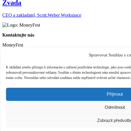
Zvada
CEO a zakladatel, Scott.Weber Workspace
Kontaktujte nás
MoneyFest
info@moneyfest.cz
Spravovat Souhlas s c
K ukládání a/nebo přístupu k informacím o zařízení používáme technologie, jako jsou soubo
zobrazovali personalizované reklamy. Souhlas s těmito technologiemi nám umožní zpracováv
MoneyFest Talk
tomto webu. Nesouhlas nebo odvolání souhlasu může nepříznivě ovlivnit určité vlastnosti 
Příjmout
Konference MoneyFest je realizována pod záštitou radního hl. m.
Prahy Ing. Zdeňkem Kovaříkem.
Odmítnout
Zobrazit předvolb