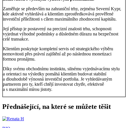
Zaměřuje se především na zahraniční trhy, zejména Severní Kypr,
kde aktivně vyhledává a klientům zprostředkovává prověřené
investiční příležitosti s cílem maximálního zhodnocení kapitálu.
Její přístup je postavený na precizní znalosti trhu, schopnosti
vyjednat výhodné podmínky a důsledném důrazu na bezpečnost
celé transakce.
Klientům poskytuje kompletní servis od strategického výběru
nemovitosti přes právní zajištění až po následnou monetizaci
formou pronájmu.
Díky svému obchodnímu instinktu, silnému vyjednávacímu stylu
a orientaci na výsledky pomáhá klientům budovat stabilní
a dlouhodobě výnosná investiční portfolia. Je vyhledávaným
partnerem pro ty, kteří chtějí investovat chytře, efektivně
a s maximální mírou jistoty.
Přednášející, na které se můžete těšit