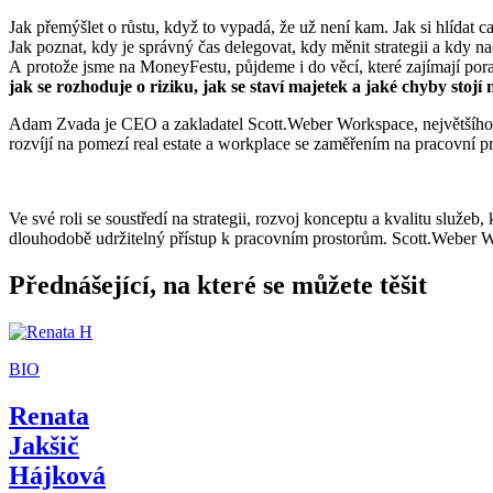
Jak přemýšlet o růstu, když to vypadá, že už není kam. Jak si hlídat 
Jak poznat, kdy je správný čas delegovat, kdy měnit strategii a kdy 
A protože jsme na MoneyFestu, půjdeme i do věcí, které zajímají pora
jak se rozhoduje o riziku, jak se staví majetek a jaké chyby stojí 
Adam Zvada je CEO a zakladatel Scott.Weber Workspace, největšího po
rozvíjí na pomezí real estate a workplace se zaměřením na pracovní pr
Ve své roli se soustředí na strategii, rozvoj konceptu a kvalitu služeb
dlouhodobě udržitelný přístup k pracovním prostorům. Scott.Weber W
Přednášející, na které se můžete těšit
BIO
Renata
Jakšič
Hájková