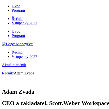
Úvod
Program
Řečníci
Vstupenky 2027
Úvod
Program
Řečníci
Vstupenky 2027
Aktuální ročník
Řečník
/Adam Zvada
Adam Zvada
CEO a zakladatel, Scott.Weber Workspac