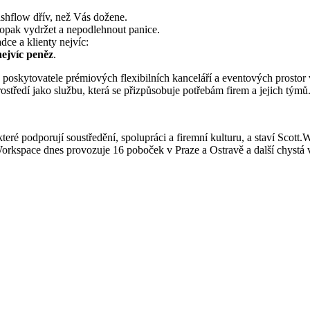
cashflow dřív, než Vás dožene.
naopak vydržet a nepodlehnout panice.
dce a klienty nejvíc:
nejvíc peněz
.
skytovatele prémiových flexibilních kanceláří a eventových prostor v
ostředí jako službu, která se přizpůsobuje potřebám firem a jejich týmů
, které podporují soustředění, spolupráci a firemní kulturu, a staví Scott
orkspace dnes provozuje 16 poboček v Praze a Ostravě a další chystá 