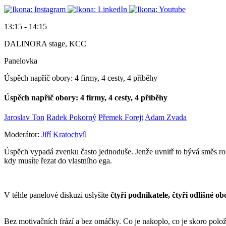
13:15 - 14:15
DALINORA stage, KCC
Panelovka
Úspěch napříč obory: 4 firmy, 4 cesty, 4 příběhy
Úspěch napříč obory: 4 firmy, 4 cesty, 4 příběhy
Jaroslav Ton
Radek Pokorný
Přemek Forejt
Adam Zvada
Moderátor:
Jiří Kratochvíl
Úspěch vypadá zvenku často jednoduše. Jenže uvnitř to bývá směs roz
kdy musíte řezat do vlastního ega.
V téhle panelové diskuzi uslyšíte
čtyři podnikatele, čtyři odlišné o
Bez motivačních frází a bez omáčky. Co je nakoplo, co je skoro položi