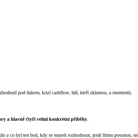
hodnutí pod tlakem, krizí cashflow, lidí, kteří zklamou, a momentů,
bory a hlavně čtyři velmi konkrétní příběhy
.
lo a co byl ten bod, kdy se museli rozhodnout, jestli firmu posunou, ne