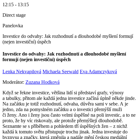
12:15 - 13:15
Direct stage
Panelovka
Investice do odvahy: Jak rozhodnutí a dlouhodobé myšlení formují
(nejen investiční) úspěch
Investice do odvahy: Jak rozhodnutí a dlouhodobé myšlení
formují (nejen investiční) úspěch
Lenka Nekvapilová
Michaela Seewald
Eva Adamczyková
Moderátor:
Zuzana Hodková
Když se řekne investice, většina lidí si představí grafy, výnosy
a tabulky, přitom ale každá jedna investice začíná úplně někde jinde.
Na začátku je totiž rozhodnutí, odvaha, důvěra sami v sebe. A je
jedno, zda na pomyslném začátku a o investici přemýšlí muži
či ženy. Ano i ženy jsou často velmi úspěšné na poli investic, a to ne
proto, že by víc riskovaly, ale protože přemýšlejí dlouhodobě.
Seznamte se s příběhem a pohledem tří úspěšných žen – z nichž
každá k tomuto světu přistupuje trochu jinak. Jedna investuje do
byznysu a značky, která změnila a nadále mění českou mediální