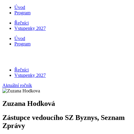
Úvod
Program
Řečníci
Vstupenky 2027
Úvod
Program
Řečníci
Vstupenky 2027
Aktuální ročník
Zuzana Hodková
Zástupce vedoucího SZ Byznys, Seznam
Zprávy