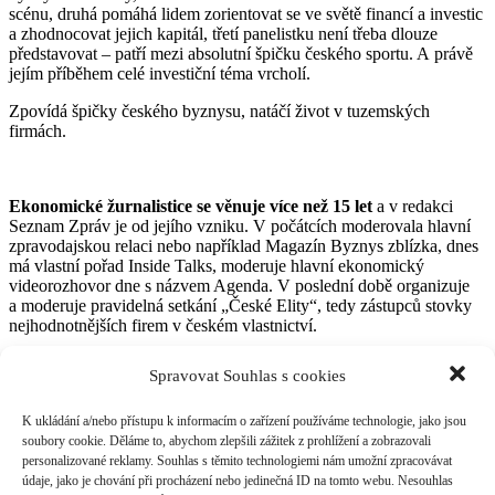
scénu, druhá pomáhá lidem zorientovat se ve světě financí a investic
a zhodnocovat jejich kapitál, třetí panelistku není třeba dlouze
představovat – patří mezi absolutní špičku českého sportu. A právě
jejím příběhem celé investiční téma vrcholí.
Zpovídá špičky českého byznysu, natáčí život v tuzemských
firmách.
Ekonomické žurnalistice se věnuje více než 15 let
a v redakci
Seznam Zpráv je od jejího vzniku. V počátcích moderovala hlavní
zpravodajskou relaci nebo například Magazín Byznys zblízka, dnes
má vlastní pořad Inside Talks, moderuje hlavní ekonomický
videorozhovor dne s názvem Agenda. V poslední době organizuje
a moderuje pravidelná setkání „České Elity“, tedy zástupců stovky
nejhodnotnějších firem v českém vlastnictví.
Spravovat Souhlas s cookies
Je autorkou dětské knihy Když se v zoo zhasne, do které
„posbírala“ pohádky svých novinářských kolegů.
K ukládání a/nebo přístupu k informacím o zařízení používáme technologie, jako jsou
soubory cookie. Děláme to, abychom zlepšili zážitek z prohlížení a zobrazovali
personalizované reklamy. Souhlas s těmito technologiemi nám umožní zpracovávat
Přednášející, na které se můžete těšit
údaje, jako je chování při procházení nebo jedinečná ID na tomto webu. Nesouhlas