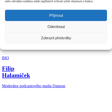
nebo odvolání souhlasu může nepříznivě ovlivnit určité vlastnosti a funkce.
BIO
Příjmout
Marek
Odmítnout
Kubis
Zobrazit předvolby
Spoluzakladatel a jednatel, 4poradci
BIO
Filip
Halamíček
Moderátor podcastového studia Datarun